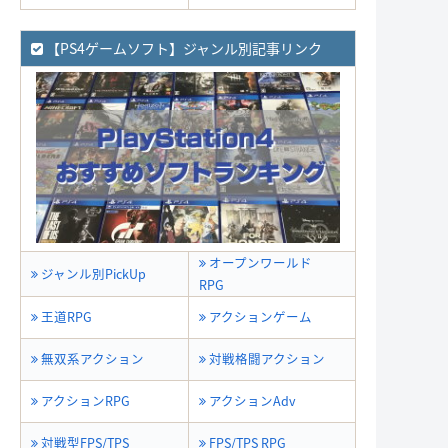
【PS4ゲームソフト】ジャンル別記事リンク
オープンワールド
ジャンル別PickUp
RPG
王道RPG
アクションゲーム
無双系アクション
対戦格闘アクション
アクションRPG
アクションAdv
対戦型FPS/TPS
FPS/TPS RPG