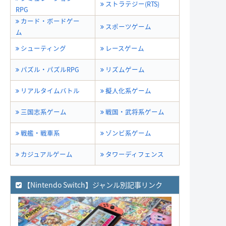
ストラテジー(RTS)
RPG
カード・ボードゲー
スポーツゲーム
ム
シューティング
レースゲーム
パズル・パズルRPG
リズムゲーム
リアルタイムバトル
擬人化系ゲーム
三国志系ゲーム
戦国・武将系ゲーム
戦艦・戦車系
ゾンビ系ゲーム
カジュアルゲーム
タワーディフェンス
【Nintendo Switch】ジャンル別記事リンク