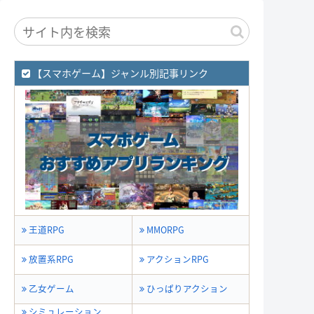
【スマホゲーム】ジャンル別記事リンク
王道RPG
MMORPG
放置系RPG
アクションRPG
乙女ゲーム
ひっぱりアクション
シミュレーション