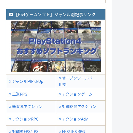
【PS4ゲームソフト】ジャンル別記事リンク
オープンワールド
ジャンル別PickUp
RPG
王道RPG
アクションゲーム
無双系アクション
対戦格闘アクション
アクションRPG
アクションAdv
対戦型FPS/TPS
FPS/TPS RPG