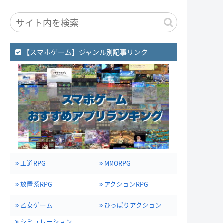
【スマホゲーム】ジャンル別記事リンク
王道RPG
MMORPG
放置系RPG
アクションRPG
乙女ゲーム
ひっぱりアクション
シミュレーション