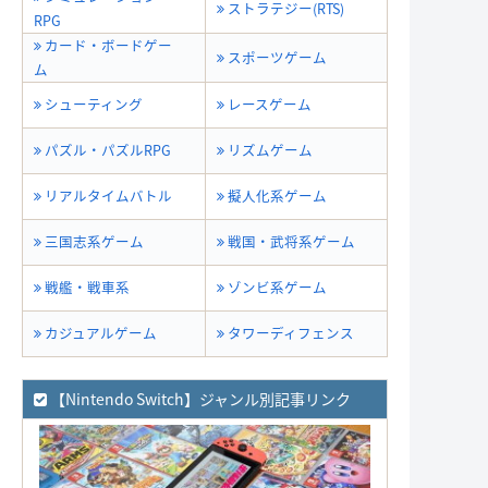
ストラテジー(RTS)
RPG
カード・ボードゲー
スポーツゲーム
ム
シューティング
レースゲーム
パズル・パズルRPG
リズムゲーム
リアルタイムバトル
擬人化系ゲーム
三国志系ゲーム
戦国・武将系ゲーム
戦艦・戦車系
ゾンビ系ゲーム
カジュアルゲーム
タワーディフェンス
【Nintendo Switch】ジャンル別記事リンク