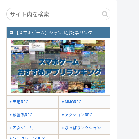
【スマホゲーム】ジャンル別記事リンク
王道RPG
MMORPG
放置系RPG
アクションRPG
乙女ゲーム
ひっぱりアクション
シミュレーション