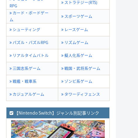
ストラテジー(RTS)
RPG
カード・ボードゲー
スポーツゲーム
ム
シューティング
レースゲーム
パズル・パズルRPG
リズムゲーム
リアルタイムバトル
擬人化系ゲーム
三国志系ゲーム
戦国・武将系ゲーム
戦艦・戦車系
ゾンビ系ゲーム
カジュアルゲーム
タワーディフェンス
【Nintendo Switch】ジャンル別記事リンク