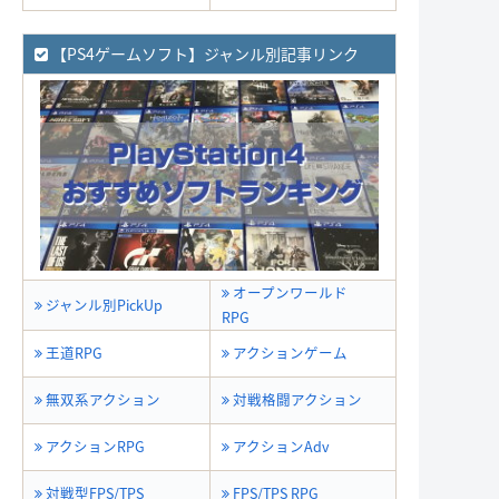
【PS4ゲームソフト】ジャンル別記事リンク
オープンワールド
ジャンル別PickUp
RPG
王道RPG
アクションゲーム
無双系アクション
対戦格闘アクション
アクションRPG
アクションAdv
対戦型FPS/TPS
FPS/TPS RPG